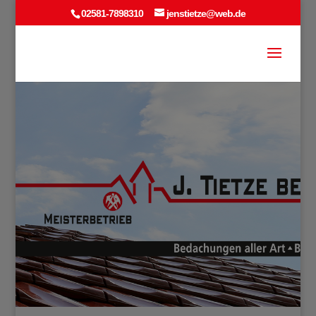
02581-7898310
jenstietze@web.de