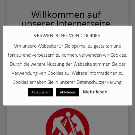
Willkommen auf
unserer Internetseite
Wir sind ein kleiner
VERWENDUNG VON COOKIES:
Dachdeckerbetrieb, der seit 2003 in
Um unsere Webseite für Sie optimal zu gestalten und
Freckenhorst ansässig ist.
fortlaufend verbessern zu können, verwenden wir Cookies.
Auf den folgenden Seiten erfahren Sie
Durch die weitere Nutzung der Webseite stimmen Sie der
mehr über uns und unsere
Verwendung von Cookies zu. Weitere Informationen zu
Leistungen.
Cookies erhalten Sie in unserer Datenschutzerklärung.
Mehr lesen
Akzeptieren
Ablehnen